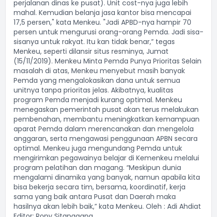
perjalanan dinas ke pusat). Unit cost-nya juga lebih
mahal. Kemudian belanja jasa kantor bisa mencapai
17,5 persen," kata Menkeu. "Jadi APBD-nya hampir 70
persen untuk mengurusi orang-orang Pemda. Jadi sisa-
sisanya untuk rakyat. Itu kan tidak benar,” tegas
Menkeu, seperti dilansir situs resminya, Jumat
(15/11/2019). Menkeu Minta Pemda Punya Prioritas Selain
masalah di atas, Menkeu menyebut masih banyak
Pemda yang mengalokasikan dana untuk semua
unitnya tanpa prioritas jelas. Akibatnya, kualitas
program Pemda menjadi kurang optimal. Menkeu
menegaskan pemerintah pusat akan terus melakukan
pembenahan, membantu meningkatkan kemampuan
aparat Pemda dalam merencanakan dan mengelola
anggaran, serta mengawasi penggunaan APBN secara
optimal. Menkeu juga mengundang Pemda untuk
mengirimkan pegawainya belajar di Kemenkeu melalui
program pelatihan dan magang. “Meskipun dunia
mengalami dinamika yang banyak, namun apabila kita
bisa bekerja secara tim, bersama, koordinatif, kerja
sama yang baik antara Pusat dan Daerah maka
hasilnya akan lebih baik,” kata Menkeu. Oleh : Adi Ahdiat
Editor: Rony Sitanggang