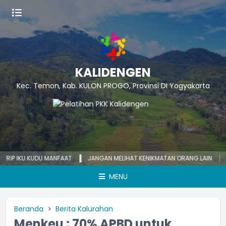
KALIDENGEN
Kec. Temon, Kab. KULON PROGO, Provinsi DI Yogyakarta
 IKU KUDU MANFAAT
JANGAN MELIHAT KENIKMATAN ORANG LAIN
KECE
MENU
Beranda
Berita Kalurahan
Menkeu : 70% APBD untuk