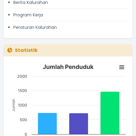
Berita Kalurahan
Program Kerja
Peraturan Kalurahan
Statistik
Jumlah Penduduk
Jumlah Penduduk
Bar chart with 3 bars.
The chart has 1 X axis displaying categories.
2000
The chart has 1 Y axis displaying Jumlah. Data ranges from 7
1500
Jumlah
1000
500
0