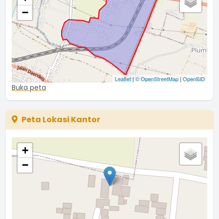
−
Leaflet
|
© OpenStreetMap
|
OpenSID
Buka peta
Peta Lokasi Kantor
+
−