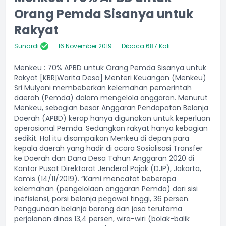
Orang Pemda Sisanya untuk
Rakyat
Sunardi
16 November 2019
Dibaca 687 Kali
Menkeu : 70% APBD untuk Orang Pemda Sisanya untuk
Rakyat [KBR|Warita Desa] Menteri Keuangan (Menkeu)
Sri Mulyani membeberkan kelemahan pemerintah
daerah (Pemda) dalam mengelola anggaran. Menurut
Menkeu, sebagian besar Anggaran Pendapatan Belanja
Daerah (APBD) kerap hanya digunakan untuk keperluan
operasional Pemda. Sedangkan rakyat hanya kebagian
sedikit. Hal itu disampaikan Menkeu di depan para
kepala daerah yang hadir di acara Sosialisasi Transfer
ke Daerah dan Dana Desa Tahun Anggaran 2020 di
Kantor Pusat Direktorat Jenderal Pajak (DJP), Jakarta,
Kamis (14/11/2019). “Kami mencatat beberapa
kelemahan (pengelolaan anggaran Pemda) dari sisi
inefisiensi, porsi belanja pegawai tinggi, 36 persen.
Penggunaan belanja barang dan jasa terutama
perjalanan dinas 13,4 persen, wira-wiri (bolak-balik