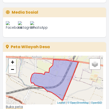
Media Sosial
Peta Wilayah Desa
+
−
Leaflet
|
© OpenStreetMap
|
OpenSID
Buka peta