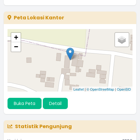
Peta Lokasi Kantor
+
−
Leaflet
|
© OpenStreetMap
|
OpenSID
Buka Peta
Detail
Statistik Pengunjung