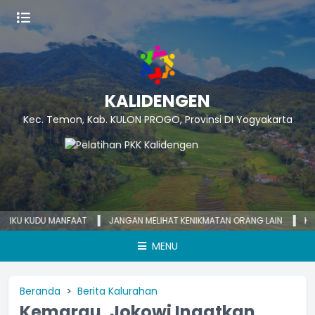
KALIDENGEN
Kec. Temon, Kab. KULON PROGO, Provinsi DI Yogyakarta
U KUDU MANFAAT
JANGAN MELIHAT KENIKMATAN ORANG LAIN
KECEMAS
MENU
Beranda
Berita Kalurahan
Kemarau, Jokowi Ingatkan