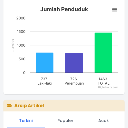
Jumlah Penduduk
Jumlah Penduduk
Bar chart with 3 bars.
The chart has 1 X axis displaying categories.
2000
The chart has 1 Y axis displaying Jumlah. Data ranges from 7
1500
Jumlah
1000
500
0
737
726
1463
Laki-laki
Perempuan
TOTAL
Highcharts.com
End of interactive chart.
Arsip Artikel
Terkini
Populer
Acak