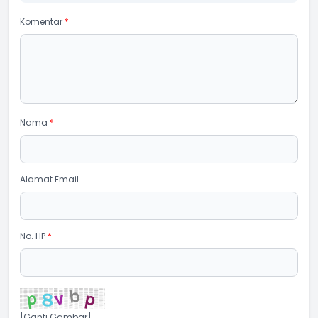
Komentar
*
Nama
*
Alamat Email
No. HP
*
[Ganti Gambar]