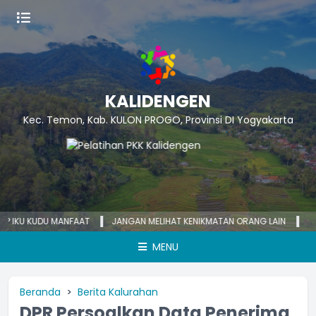
KALIDENGEN
Kec. Temon, Kab. KULON PROGO, Provinsi DI Yogyakarta
U KUDU MANFAAT
JANGAN MELIHAT KENIKMATAN ORANG LAIN
KECEMAS
MENU
Beranda
Berita Kalurahan
DPR Persoalkan Data Penerima