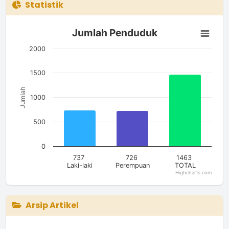
Statistik
Jumlah Penduduk
Jumlah Penduduk
Bar chart with 3 bars.
The chart has 1 X axis displaying categories.
2000
The chart has 1 Y axis displaying Jumlah. Data ranges from 7
1500
Jumlah
1000
500
0
737
726
1463
Laki-laki
Perempuan
TOTAL
Highcharts.com
End of interactive chart.
Arsip Artikel