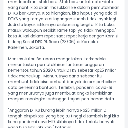
mendapatkan stok baru. Stok baru untuk data-data
yang nanti kita akan masukkan ke dalam pemutakhiran
DTKS berikutnya. Kita hilangkan, kita hapus yang ada di
DTKS yang ternyata di lapangan sudah tidak layak lagi.
Jadi dia kayak istilahnya dicleansing begitu. Kita buka,
masuk walaupun sedikit rame tapi ya tidak mengapa,"
kata Juliari dalam rapat saat rapat kerja dengan Komisi
bidang Sosial DPR RI, Rabu (23/06) di Kompleks
Parlemen, Jakarta.
Mensos Juliari Batubara mengatakan terkendala
menuntaskan pemutakhiran lantaran anggaran
Kemensos tahun 2020 untuk DTKS sebesar Rp25 miliar
tidak mencukupi. Menurutnya dana sebesar itu
membuat tidak bisa berbuat banyak dalam perbaikan
data penerima bantuan. Terlebih, pandemi covid-19
yang menurutnya juga membuat angka kemiskinan
menjadi meningkat sehingga terjadi perubahan data.
"Anggaran DTKS kurang lebih hanya Rp25 miliar. Di
tengah ekspektasi yang begitu tinggi ditambah lagi kita
kena pandemi covid-19. Akhirnya tidak terlalu banyak
yang bisa kita lakukan," katanya.