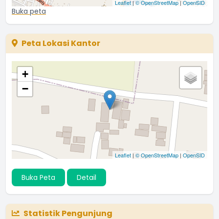
Leaflet
|
© OpenStreetMap
|
OpenSID
Buka peta
Peta Lokasi Kantor
+
−
Leaflet
|
© OpenStreetMap
|
OpenSID
Buka Peta
Detail
Statistik Pengunjung