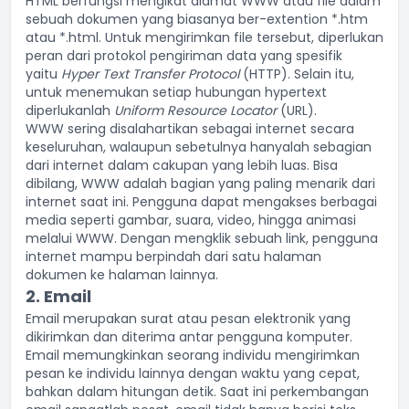
HTML
berfungsi mengikat alamat WWW atau file dalam
sebuah dokumen yang biasanya ber-extention *.htm
atau *.html. Untuk mengirimkan file tersebut, diperlukan
peran dari protokol pengiriman data yang spesifik
yaitu
Hyper Text Transfer Protocol
(HTTP). Selain itu,
untuk menemukan setiap hubungan hypertext
diperlukanlah
Uniform Resource Locator
(URL).
WWW sering disalahartikan sebagai internet secara
keseluruhan, walaupun sebetulnya hanyalah sebagian
dari internet dalam cakupan yang lebih luas. Bisa
dibilang, WWW adalah bagian yang paling menarik dari
internet saat ini. Pengguna dapat mengakses berbagai
media seperti gambar, suara, video, hingga animasi
melalui
WWW
. Dengan mengklik sebuah link, pengguna
internet mampu berpindah dari satu halaman
dokumen ke halaman lainnya.
2. Email
Email merupakan surat atau pesan elektronik yang
dikirimkan dan diterima antar pengguna komputer.
Email memungkinkan seorang individu mengirimkan
pesan ke individu lainnya dengan waktu yang cepat,
bahkan dalam hitungan detik. Saat ini perkembangan