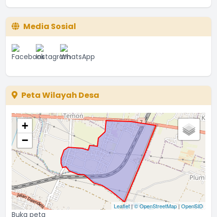
Media Sosial
Peta Wilayah Desa
+
−
Leaflet
|
© OpenStreetMap
|
OpenSID
Buka peta