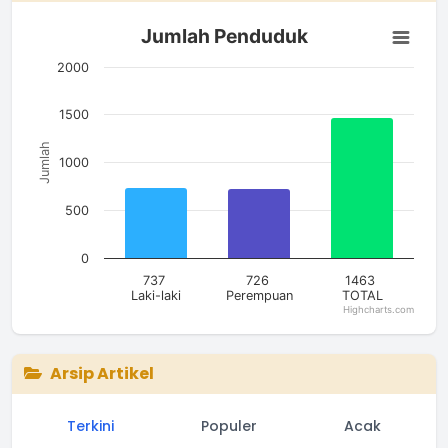
Jumlah Penduduk
Jumlah Penduduk
Bar chart with 3 bars.
The chart has 1 X axis displaying categories.
2000
The chart has 1 Y axis displaying Jumlah. Data ranges from 7
1500
Jumlah
1000
500
0
737
726
1463
Laki-laki
Perempuan
TOTAL
Highcharts.com
End of interactive chart.
Arsip Artikel
Terkini
Populer
Acak