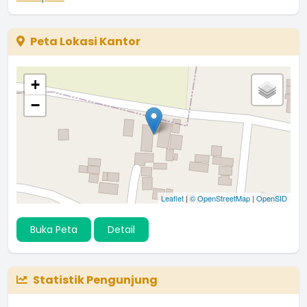
Peta Lokasi Kantor
+
−
Leaflet
|
© OpenStreetMap
|
OpenSID
Buka Peta
Detail
Statistik Pengunjung