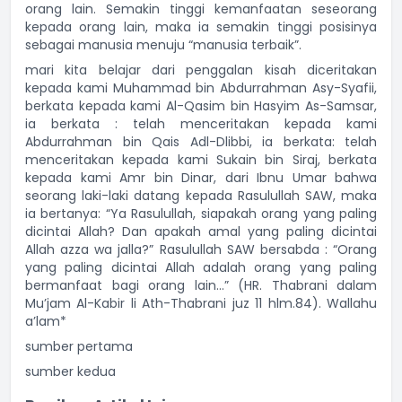
orang lain. Semakin tinggi kemanfaatan seseorang
kepada orang lain, maka ia semakin tinggi posisinya
sebagai manusia menuju “manusia terbaik”.
mari kita belajar dari penggalan kisah diceritakan
kepada kami Muhammad bin Abdurrahman Asy-Syafii,
berkata kepada kami Al-Qasim bin Hasyim As-Samsar,
ia berkata : telah menceritakan kepada kami
Abdurrahman bin Qais Adl-Dlibbi, ia berkata: telah
menceritakan kepada kami Sukain bin Siraj, berkata
kepada kami Amr bin Dinar, dari Ibnu Umar bahwa
seorang laki-laki datang kepada Rasulullah SAW, maka
ia bertanya: “Ya Rasulullah, siapakah orang yang paling
dicintai Allah? Dan apakah amal yang paling dicintai
Allah azza wa jalla?” Rasulullah SAW bersabda : “Orang
yang paling dicintai Allah adalah orang yang paling
bermanfaat bagi orang lain…” (HR. Thabrani dalam
Mu’jam Al-Kabir li Ath-Thabrani juz 11 hlm.84). Wallahu
a’lam*
sumber pertama
sumber kedua