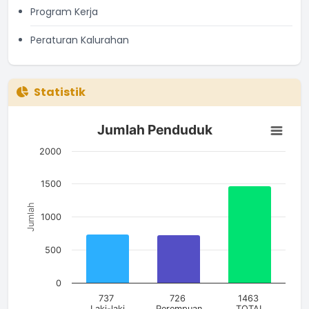
Program Kerja
Peraturan Kalurahan
Statistik
Jumlah Penduduk
Jumlah Penduduk
Bar chart with 3 bars.
The chart has 1 X axis displaying categories.
2000
The chart has 1 Y axis displaying Jumlah. Data ranges from 7
1500
Jumlah
1000
500
0
737
726
1463
Laki-laki
Perempuan
TOTAL