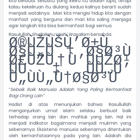
kita berbuat sesuatu yang keliru itu adalah lupa, tetapi
kalau kekeliruan itu diulang kedua kalinya berarti sudah
menjadi wataknya. Mari kita mengisi hidup kita dengan
manfaat yang berguna dan mari kita saling menjaga
agar langkah kita bisa bermanfaat bagi semua.
Rasulullah
Shallallahu’alaihi Wasallam
bersabda:
Ø®ÙŽÙŠÙ’Ø±Ù
Ø§Ù„Ù†Ø§Ø³Ù
Ø£ÙŽÙ†Ù’ÙÙŽØ¹
ÙÙ‡ÙÙ…Ù’
Ù„ÙÙ„Ù†Ø§Ø³Ù
“
Sebaik Baik Manusia Adalah Yang Paling Bermanfaat
Bagi Orang Lain”
Hadist di atas menunjukan bahwa Rasullullah
menganjurkan umat islam selalau berbuat baik
terhadap orang lain dan mahluk yang lain. Hal ini
menjadi indikator bagaimana menjadi mukmin yang
sebenarnya. Eksistensi manusia sebenarnya ditentukan
oleh kemanfataannya pada yang lain. Adakah dia