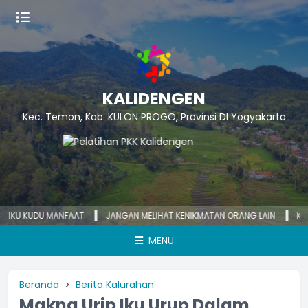
KALIDENGEN
Kec. Temon, Kab. KULON PROGO, Provinsi DI Yogyakarta
KUDU MANFAAT
JANGAN MELIHAT KENIKMATAN ORANG LAIN
KECEMASAN
MENU
Beranda
Berita Kalurahan
Makna Urip Iku Urup Dalam