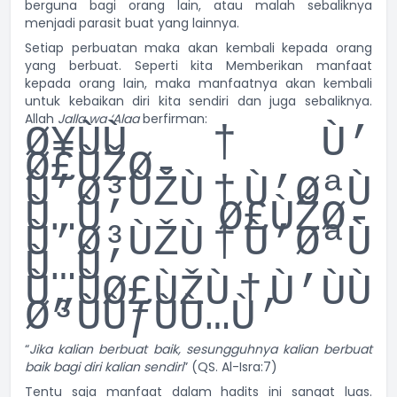
berguna bagi orang lain, atau malah sebaliknya
menjadi parasit buat yang lainnya.
Setiap perbuatan maka akan kembali kepada orang
yang berbuat. Seperti kita Memberikan manfaat
kepada orang lain, maka manfaatnya akan kembali
untuk kebaikan diri kita sendiri dan juga sebaliknya.
Allah
Jalla wa ‘Alaa
berfirman:
Ø¥ÙÙ†Ù’
Ø£ÙŽØ­
Ù’Ø³ÙŽÙ†Ù’ØªÙ
Ù…Ù’ Ø£ÙŽØ­
Ù’Ø³ÙŽÙ†Ù’ØªÙ
Ù…Ù’
Ù„ÙØ£ÙŽÙ†Ù’ÙÙ
Ø³ÙÙƒÙÙ…Ù’
“
Jika kalian berbuat baik, sesungguhnya kalian berbuat
baik bagi diri kalian sendiri
” (QS. Al-Isra:7)
Tentu saja manfaat dalam hadits ini sangat luas.