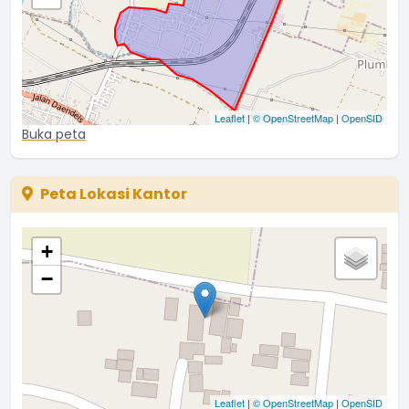
Leaflet
|
© OpenStreetMap
|
OpenSID
Buka peta
Peta Lokasi Kantor
+
−
Leaflet
|
© OpenStreetMap
|
OpenSID