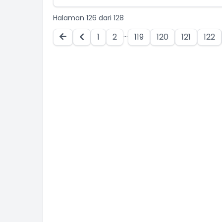
Halaman 126 dari 128
...
1
2
119
120
121
122