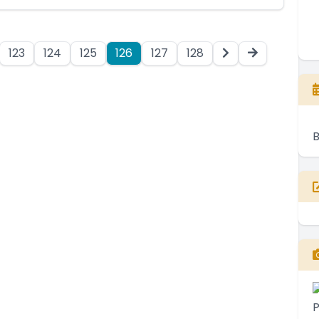
123
124
125
126
127
128