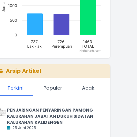
Jumlah
1000
500
0
737
726
1463
Laki-laki
Perempuan
TOTAL
Highcharts.com
nd of interactive chart.
Arsip Artikel
Terkini
Populer
Acak
PENJARINGAN PENYARINGAN PAMONG
KALURAHAN JABATAN DUKUH SIDATAN
KALURAHAN KALIDENGEN
25 Juni 2025