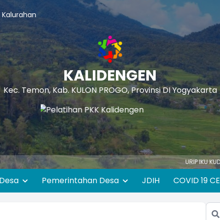
 Kalurahan
KALIDENGEN
Kec. Temon, Kab. KULON PROGO, Provinsi DI Yogyakarta
URIP IKU KUDU MANFAAT
 Desa
Pemerintahan Desa
JDIH
COVID 19 C