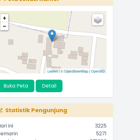
+
−
Leaflet
|
© OpenStreetMap
|
OpenSID
Buka Peta
Detail
Statistik Pengunjung
ari ini
3225
Kemarin
5271