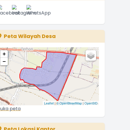
Peta Wilayah Desa
+
−
Leaflet
|
© OpenStreetMap
|
OpenSID
uka peta
Peta Lokasi Kantor