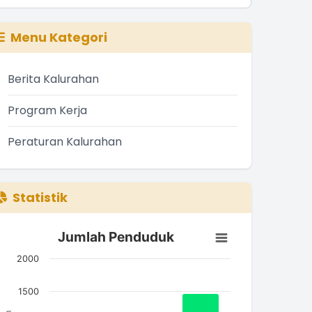
Menu Kategori
Berita Kalurahan
Program Kerja
Peraturan Kalurahan
Statistik
Jumlah Penduduk
Jumlah Penduduk
ar chart with 3 bars.
2000
he chart has 1 X axis displaying categories.
he chart has 1 Y axis displaying Jumlah. Data ranges from
1500