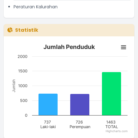
Peraturan Kalurahan
Statistik
Jumlah Penduduk
Jumlah Penduduk
Bar chart with 3 bars.
The chart has 1 X axis displaying categories.
2000
The chart has 1 Y axis displaying Jumlah. Data ranges from 7
1500
Jumlah
1000
500
0
737
726
1463
Laki-laki
Perempuan
TOTAL
Highcharts.com
End of interactive chart.