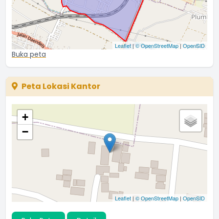
Leaflet
|
© OpenStreetMap
|
OpenSID
Buka peta
Peta Lokasi Kantor
+
−
Leaflet
|
© OpenStreetMap
|
OpenSID