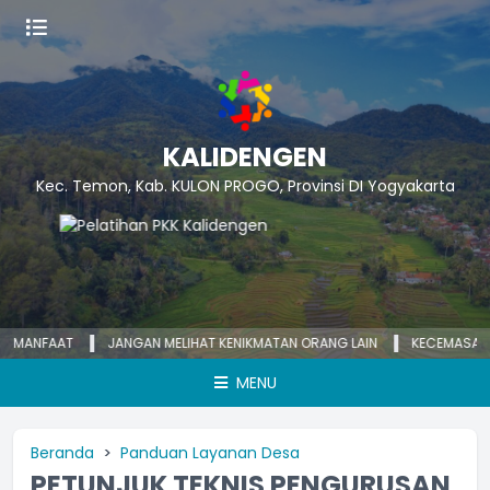
KALIDENGEN
Kec. Temon, Kab. KULON PROGO, Provinsi DI Yogyakarta
AT
JANGAN MELIHAT KENIKMATAN ORANG LAIN
KECEMASAN YANG BERL
MENU
Beranda
Panduan Layanan Desa
PETUNJUK TEKNIS PENGURUSAN