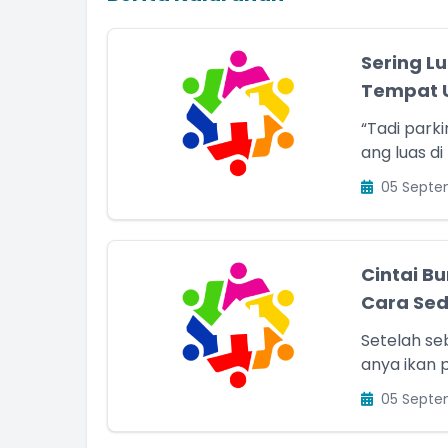
Sering L
Tempat U
“Tadi parkirny
ang luas di
05 Septe
Cintai B
Cara Sed
Setelah se
anya ikan p
05 Septe