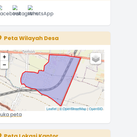
Peta Wilayah Desa
+
−
Leaflet
|
© OpenStreetMap
|
OpenSID
uka peta
Peta Lokasi Kantor