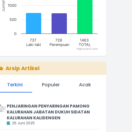
Jumlah
1000
500
0
737
726
1463
Laki-laki
Perempuan
TOTAL
Highcharts.com
nd of interactive chart.
Arsip Artikel
Terkini
Populer
Acak
PENJARINGAN PENYARINGAN PAMONG
KALURAHAN JABATAN DUKUH SIDATAN
KALURAHAN KALIDENGEN
25 Juni 2025