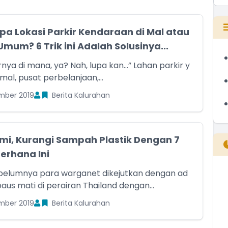
upa Lokasi Parkir Kendaraan di Mal atau
mum? 6 Trik ini Adalah Solusinya...
a di mana, ya? Nah, lupa kan…” Lahan parkir y
 mal, pusat perbelanjaan,...
mber 2019
Berita Kalurahan
umi, Kurangi Sampah Plastik Dengan 7
erhana Ini
belumnya para warganet dikejutkan dengan ad
B
aus mati di perairan Thailand dengan...
T
mber 2019
Berita Kalurahan
T