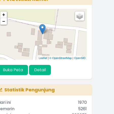
+
−
Leaflet
|
© OpenStreetMap
|
OpenSID
Buka Peta
Detail
Statistik Pengunjung
ari ini
1970
Kemarin
5261