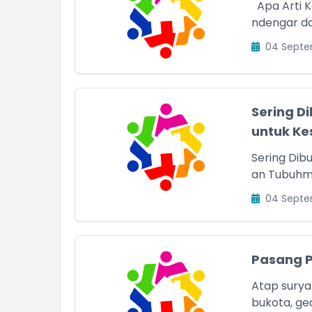
Apa Arti Kedewasaan Yang Sebenarnya Acap kali kita me
ndengar dar
04 Septe
Sering Di
untuk K
Sering Dibu
04 Septe
Pasang P
Atap surya
bukota, ge