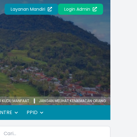
Layanan Mandiri
Login Admin
FAAT
JANGAN MELIHAT KENIKMATAN ORANG LAIN
KECEMASAN YANG BE
ENTRE
PPID