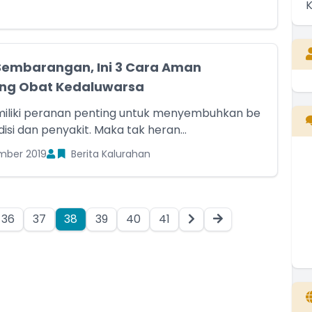
embarangan, Ini 3 Cara Aman
g Obat Kedaluwarsa
isi dan penyakit. Maka tak heran...
mber 2019
Berita Kalurahan
36
37
38
39
40
41