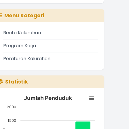
Menu Kategori
Berita Kalurahan
Program Kerja
Peraturan Kalurahan
Statistik
Jumlah Penduduk
Jumlah Penduduk
ar chart with 3 bars.
2000
he chart has 1 X axis displaying categories.
he chart has 1 Y axis displaying Jumlah. Data ranges from
1500