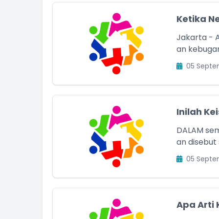
Ketika N
Jakarta -
an kebugara
05 Septe
Inilah K
DALAM semi
an disebut 
05 Septe
Apa Arti