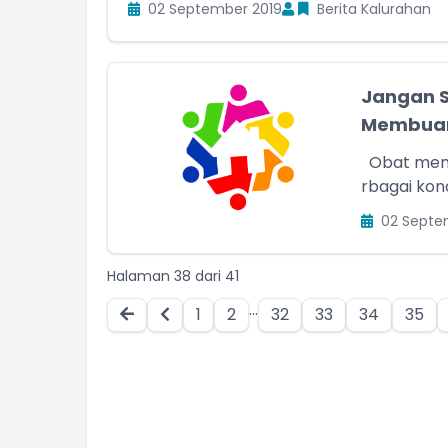
02 September 2019
Berita Kalurahan
Jangan S
Membuan
Obat memiliki peranan penting untuk menyembuhkan be
rbagai kond
02 Septe
Halaman 38 dari 41
...
1
2
32
33
34
35