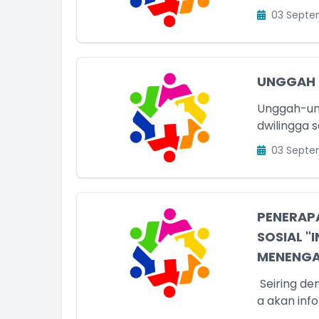
03 Septe
UNGGAH
Unggah-un
dwilingga s
03 Septe
PENERAPA
SOSIAL "
MENENGAH
Seiring d
a akan inf