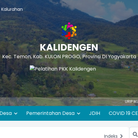
 Kalurahan
KALIDENGEN
Kec. Temon, Kab. KULON PROGO, Provinsi DI Yogyakarta
URIP IKU KUDU MAN
 Desa
Pemerintahan Desa
JDIH
COVID 19 C
Indeks