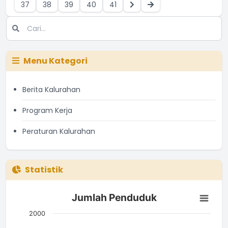
37
38
39
40
41
Menu Kategori
Berita Kalurahan
Program Kerja
Peraturan Kalurahan
Statistik
Jumlah Penduduk
Jumlah Penduduk
Bar chart with 3 bars.
The chart has 1 X axis displaying categories.
2000
The chart has 1 Y axis displaying Jumlah. Data ranges from 7