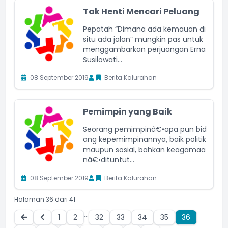
Tak Henti Mencari Peluang
Pepatah “Dimana ada kemauan di
situ ada jalan” mungkin pas untuk
menggambarkan perjuangan Erna
Susilowati...
08 September 2019
Berita Kalurahan
Pemimpin yang Baik
Seorang pemimpinâ€•apa pun bid
ang kepemimpinannya, baik politik
maupun sosial, bahkan keagamaa
nâ€•dituntut...
08 September 2019
Berita Kalurahan
Halaman 36 dari 41
...
1
2
32
33
34
35
36