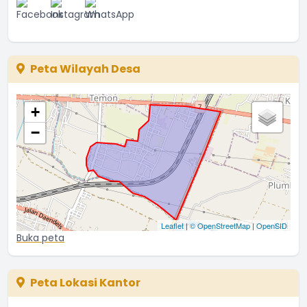
Peta Wilayah Desa
+
−
Leaflet
|
© OpenStreetMap
|
OpenSID
Buka peta
Peta Lokasi Kantor