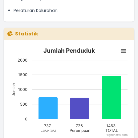
Peraturan Kalurahan
Statistik
Jumlah Penduduk
Jumlah Penduduk
Bar chart with 3 bars.
The chart has 1 X axis displaying categories.
2000
The chart has 1 Y axis displaying Jumlah. Data ranges from 7
1500
Jumlah
1000
500
0
737
726
1463
Laki-laki
Perempuan
TOTAL
Highcharts.com