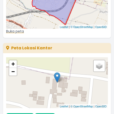
Leaflet
|
© OpenStreetMap
|
OpenSID
Buka peta
Peta Lokasi Kantor
+
−
Leaflet
|
© OpenStreetMap
|
OpenSID