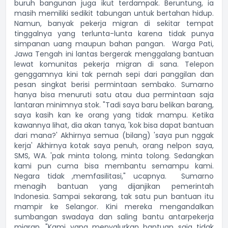
buruh bangunan juga ikut terdampak. Beruntung, ia
masih memiliki sedikit tabungan untuk bertahan hidup.
Namun, banyak pekerja migran di sekitar tempat
tinggalnya yang terlunta-lunta karena tidak punya
simpanan uang maupun bahan pangan. Warga Pati,
Jawa Tengah ini lantas bergerak menggalang bantuan
lewat komunitas pekerja migran di sana. Telepon
genggamnya kini tak pernah sepi dari panggilan dan
pesan singkat berisi permintaan sembako. Sumarno
hanya bisa menuruti satu atau dua permintaan saja
lantaran minimnya stok. "Tadi saya baru belikan barang,
saya kasih kan ke orang yang tidak mampu. Ketika
kawannya lihat, dia akan tanya, 'kok bisa dapat bantuan
dari mana?' Akhirnya semua (bilang) 'saya pun nggak
kerja' Akhirnya kotak saya penuh, orang nelpon saya,
SMS, WA. 'pak minta tolong, minta tolong. Sedangkan
kami pun cuma bisa membantu semampu kami.
Negara tidak ,memfasilitasi," ucapnya. Sumarno
menagih bantuan yang dijanjikan pemerintah
Indonesia. Sampai sekarang, tak satu pun bantuan itu
mampir ke Selangor. Kini mereka mengandalkan
sumbangan swadaya dan saling bantu antarpekerja
migran. "Kami yang menyalurkan bantuan saja tidak