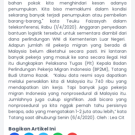
bahan pokok kita menghindari kesan adanya
penumpukan. Kita bisa memaklumi dalam kondisi
sekarang banyak terjadi penumpukan atau pembelian
barang-barang," kata Teuku Faizasyah dalam
telekonferensi, Rabu (1/4/2020). Anggaran penyediaan
bantuan logistik tersebut untuk sementara diambil dari
dana perlindungan WNI di Kementerian Luar Negeri.
Adapun jumlah riil pekerja migran yang berada di
Malaysia belum diketahui secara pasti. Ini lantaran
banyak pekerja yang masuk ke sana secara ilegal. Hal
itu diungkapkan Pelaksana Tugas (Plt) Kepala Badan
Perlindungan Pekerja Migran Indonesia (BP2MI), Tatang
Budi Utama Razak. “Kalau data resmi saya dapatkan
melalui perwakilan kita di Malaysia itu 740 ribu yang
mendapatkan izin kerja. Tapi banyak juga pekerja
migran Indonesia yang nonprosedural di Malaysia itu.
Jumlahnya juga cukup signifikan. Jadi bicara yang
nonprosedural ya kita nggak pernah tahu persisnya
berapa, ada yang mengatakan 1-2 juta atau lebih,” kata
Tatang saat dihubungi Senin (6/4/2020). Oleh : Lea Cit
Bagikan Artikel Ini