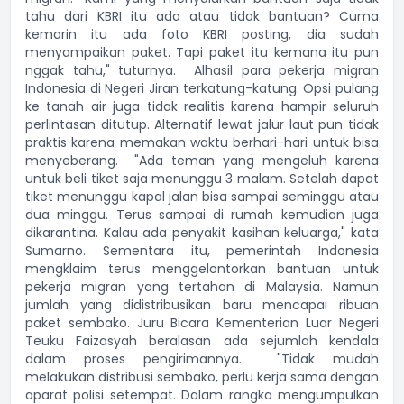
tahu dari KBRI itu ada atau tidak bantuan? Cuma
kemarin itu ada foto KBRI posting, dia sudah
menyampaikan paket. Tapi paket itu kemana itu pun
nggak tahu," tuturnya. Alhasil para pekerja migran
Indonesia di Negeri Jiran terkatung-katung. Opsi pulang
ke tanah air juga tidak realitis karena hampir seluruh
perlintasan ditutup. Alternatif lewat jalur laut pun tidak
praktis karena memakan waktu berhari-hari untuk bisa
menyeberang. "Ada teman yang mengeluh karena
untuk beli tiket saja menunggu 3 malam. Setelah dapat
tiket menunggu kapal jalan bisa sampai seminggu atau
dua minggu. Terus sampai di rumah kemudian juga
dikarantina. Kalau ada penyakit kasihan keluarga," kata
Sumarno. Sementara itu, pemerintah Indonesia
mengklaim terus menggelontorkan bantuan untuk
pekerja migran yang tertahan di Malaysia. Namun
jumlah yang didistribusikan baru mencapai ribuan
paket sembako. Juru Bicara Kementerian Luar Negeri
Teuku Faizasyah beralasan ada sejumlah kendala
dalam proses pengirimannya. "Tidak mudah
melakukan distribusi sembako, perlu kerja sama dengan
aparat polisi setempat. Dalam rangka mengumpulkan