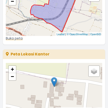
−
Leaflet
|
© OpenStreetMap
|
OpenSID
Buka peta
Peta Lokasi Kantor
+
−