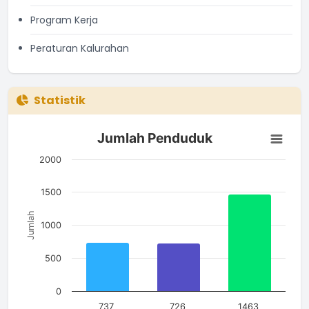
Program Kerja
Peraturan Kalurahan
Statistik
Jumlah Penduduk
Jumlah Penduduk
Bar chart with 3 bars.
The chart has 1 X axis displaying categories.
2000
The chart has 1 Y axis displaying Jumlah. Data ranges from 7
1500
Jumlah
1000
500
0
737
726
1463