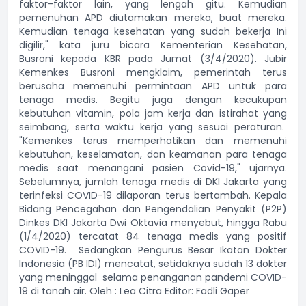
faktor-faktor lain, yang lengah gitu. Kemudian
pemenuhan APD diutamakan mereka, buat mereka.
Kemudian tenaga kesehatan yang sudah bekerja Ini
digilir," kata juru bicara Kementerian Kesehatan,
Busroni kepada KBR pada Jumat (3/4/2020). Jubir
Kemenkes Busroni mengklaim, pemerintah terus
berusaha memenuhi permintaan APD untuk para
tenaga medis. Begitu juga dengan kecukupan
kebutuhan vitamin, pola jam kerja dan istirahat yang
seimbang, serta waktu kerja yang sesuai peraturan.
"Kemenkes terus memperhatikan dan memenuhi
kebutuhan, keselamatan, dan keamanan para tenaga
medis saat menangani pasien Covid-19," ujarnya.
Sebelumnya, jumlah tenaga medis di DKI Jakarta yang
terinfeksi COVID-19 dilaporan terus bertambah. Kepala
Bidang Pencegahan dan Pengendalian Penyakit (P2P)
Dinkes DKI Jakarta Dwi Oktavia menyebut, hingga Rabu
(1/4/2020) tercatat 84 tenaga medis yang positif
COVID-19. Sedangkan Pengurus Besar Ikatan Dokter
Indonesia (PB IDI) mencatat, setidaknya sudah 13 dokter
yang meninggal selama penanganan pandemi COVID-
19 di tanah air. Oleh : Lea Citra Editor: Fadli Gaper