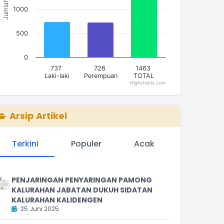
Jumlah
1000
500
0
737
726
1463
Laki-laki
Perempuan
TOTAL
Highcharts.com
nd of interactive chart.
Arsip Artikel
Terkini
Populer
Acak
PENJARINGAN PENYARINGAN PAMONG
KALURAHAN JABATAN DUKUH SIDATAN
KALURAHAN KALIDENGEN
25 Juni 2025