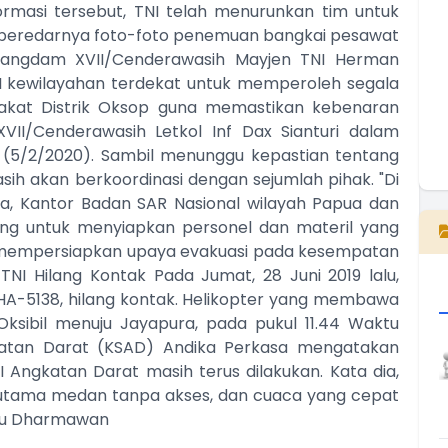
ormasi tersebut, TNI telah menurunkan tim untuk
n beredarnya foto-foto penemuan bangkai pesawat
, Pangdam XVII/Cenderawasih Mayjen TNI Herman
I kewilayahan terdekat untuk memperoleh segala
rakat Distrik Oksop guna memastikan kebenaran
VII/Cenderawasih Letkol Inf Dax Sianturi dalam
u (5/2/2020). Sambil menunggu kepastian tentang
ih akan berkoordinasi dengan sejumlah pihak. "Di
E
ua, Kantor Badan SAR Nasional wilayah Papua dan
ng untuk menyiapkan personel dan materil yang
a mempersiapkan upaya evakuasi pada kesempatan
 TNI Hilang Kontak Pada Jumat, 28 Juni 2019 lalu,
 HA-5138, hilang kontak. Helikopter yang membawa
ksibil menuju Jayapura, pada pukul 11.44 Waktu
gkatan Darat (KSAD) Andika Perkasa mengatakan
I Angkatan Darat masih terus dilakukan. Kata dia,
rutama medan tanpa akses, dan cuaca yang cepat
Sindu Dharmawan