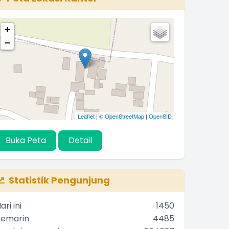
+
−
Leaflet
|
© OpenStreetMap
|
OpenSID
Buka Peta
Detail
Statistik Pengunjung
ari ini
1450
Kemarin
4485