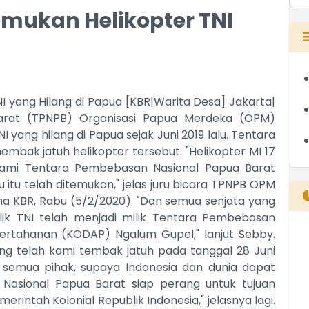
mukan Helikopter TNI
 yang Hilang di Papua [KBR|Warita Desa] Jakarta|
arat (TPNPB) Organisasi Papua Merdeka (OPM)
yang hilang di Papua sejak Juni 2019 lalu. Tentara
ak jatuh helikopter tersebut. "Helikopter MI 17
kami Tentara Pembebasan Nasional Papua Barat
u itu telah ditemukan," jelas juru bicara TPNPB OPM
a KBR, Rabu (5/2/2020). "Dan semua senjata yang
ilik TNI telah menjadi milik Tentara Pembebasan
rtahanan (KODAP) Ngalum Gupel," lanjut Sebby.
B
ang telah kami tembak jatuh pada tanggal 28 Juni
T
h semua pihak, supaya Indonesia dan dunia dapat
T
asional Papua Barat siap perang untuk tujuan
ntah Kolonial Republik Indonesia," jelasnya lagi.