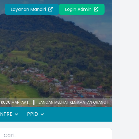
Layanan Mandiri
Login Admin
FAAT
JANGAN MELIHAT KENIKMATAN ORANG LAIN
KECEMASAN YANG BE
ENTRE
PPID