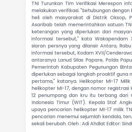
TNI Turunkan Tim Verifikasi Merespon inf
melakukan verifikasi. "Sehubungan denga
heli oleh masyarakat di Distrik Oksop
Asaribab telah memerintahkan satuan TN
keterangan yang diperlukan dari masya
informasi tersebut," kata Wakapendam X
siaran persnya yang dilansir Antara, Rab
informasi tersebut, Kodam XVII/Cenderawas
antaranya Lanud Silas Papare, Polda Pap
Pemerintah Kabupaten Pegunungan Binta
diperlukan sebagai langkah proaktif gun
pertama," katanya. Helikopter MI-17 Milik
helikopter MI-17, dengan nomor registrasi
12 penumpang dan kru itu terbang dari O
Indonesia Timur (WIT). Kepala Staf An
upaya pencarian helikopter MI-17 milik TN
pencarian menemui sejumlah kendala, te
sekali berubah. Oleh : Adi Ahdiat Editor: 