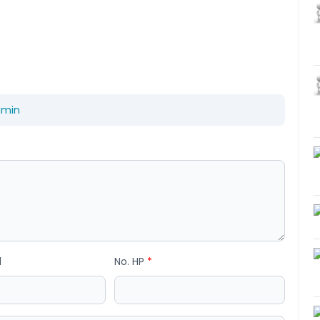
dmin
l
No. HP
*