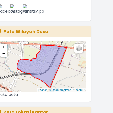
Peta Wilayah Desa
+
−
Leaflet
|
© OpenStreetMap
|
OpenSID
uka peta
Peta Lokasi Kantor