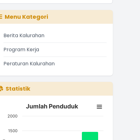
Menu Kategori
Berita Kalurahan
Program Kerja
Peraturan Kalurahan
Statistik
Jumlah Penduduk
Jumlah Penduduk
ar chart with 3 bars.
2000
he chart has 1 X axis displaying categories.
he chart has 1 Y axis displaying Jumlah. Data ranges from
1500