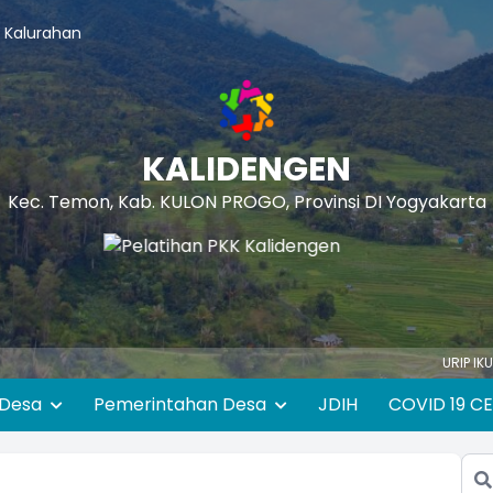
 Kalurahan
KALIDENGEN
Kec. Temon, Kab. KULON PROGO, Provinsi DI Yogyakarta
URIP IKU KUDU MAN
 Desa
Pemerintahan Desa
JDIH
COVID 19 C