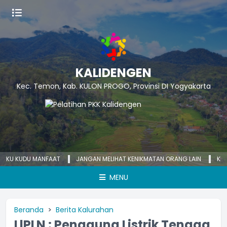
KALIDENGEN
Kec. Temon, Kab. KULON PROGO, Provinsi DI Yogyakarta
 KUDU MANFAAT
JANGAN MELIHAT KENIKMATAN ORANG LAIN
KECEMASA
MENU
Beranda
Berita Kalurahan
LlPLN : Pengguna Listrik Tenaga