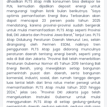
dihasilkan PLTS Atap milik konsumen bisa diekspor ke
PLN, kemudian dijadikan deposit energi untuk
mengurangi tagihan listrik bulan berikutnya. "Saya
optimis pemanfaatan Energi Baru Terbarukan akan
dapat mencapai 23 persen pada tahun 2025
mendatang, karena provinsi-provinsi sudah bergerak
untuk mulai memanfaatkan PLTS Atap seperti Provinsi
Bali, DKI Jakarta dan Provinsi Jawa Barat," lanjut Leo. PLTS
Atap Didukung Peraturan Daerah Menurut Leo, selain
dirangsang oleh Permen ESDM, naiknya tren
penggunaan PLTS Atap juga didorong munculnya
peraturan daerah tentang energi bersih, seperti yang
ada di Bali dan Jakarta. "Provinsi Bali telah menerbitkan
Peraturan Gubernur Nomor 45 Tahun 2019 tentang Bali
Energi Bersih, yang mewajibkan setiap bangunan
pemerintah pusat dan daerah, serta bangunan
komersial, industri, sosial, dan rumah tangga dengan
luas lantai lebih dari lima ratus meter persegi untuk
memanfaatkan PLTS Atap mulai tahun 2021 hingga
2024," jelas Leo. "Provinsi DKI Jakarta juga telah
mengeluarkan Instruksi Gubernur untuk mulai
menggunakan PLTS Atap di setiap gedung-gedung
pemerintah daerah, gedung sekolah, gedung olah raga