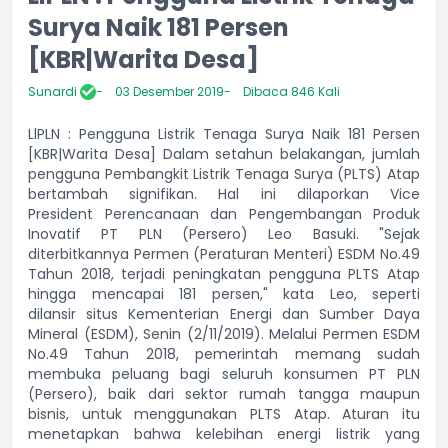
Surya Naik 181 Persen
[KBR|Warita Desa]
Sunardi
03 Desember 2019
Dibaca 846 Kali
LlPLN : Pengguna Listrik Tenaga Surya Naik 181 Persen
[KBR|Warita Desa] Dalam setahun belakangan, jumlah
pengguna Pembangkit Listrik Tenaga Surya (PLTS) Atap
bertambah signifikan. Hal ini dilaporkan Vice
President Perencanaan dan Pengembangan Produk
Inovatif PT PLN (Persero) Leo Basuki. "Sejak
diterbitkannya Permen (Peraturan Menteri) ESDM No.49
Tahun 2018, terjadi peningkatan pengguna PLTS Atap
hingga mencapai 181 persen," kata Leo, seperti
dilansir situs Kementerian Energi dan Sumber Daya
Mineral (ESDM), Senin (2/11/2019). Melalui Permen ESDM
No.49 Tahun 2018, pemerintah memang sudah
membuka peluang bagi seluruh konsumen PT PLN
(Persero), baik dari sektor rumah tangga maupun
bisnis, untuk menggunakan PLTS Atap. Aturan itu
menetapkan bahwa kelebihan energi listrik yang