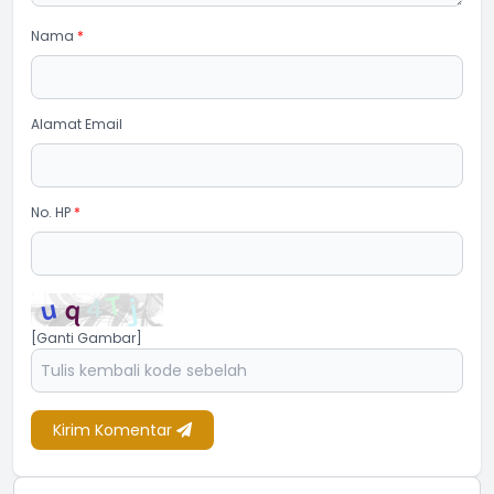
Nama
*
Alamat Email
No. HP
*
[Ganti Gambar]
Kirim Komentar