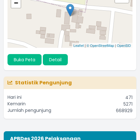
−
Leaflet
|
© OpenStreetMap
|
OpenSID
Buka Peta
Detail
Statistik Pengunjung
Hari ini
471
Kemarin
5271
Jumlah pengunjung
668929
APBDes 2026 Pelaksanaan