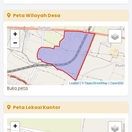
Peta Wilayah Desa
+
−
Leaflet
|
© OpenStreetMap
|
OpenSID
Buka peta
Peta Lokasi Kantor
+