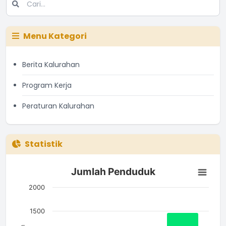
Menu Kategori
Berita Kalurahan
Program Kerja
Peraturan Kalurahan
Statistik
Jumlah Penduduk
Jumlah Penduduk
Bar chart with 3 bars.
The chart has 1 X axis displaying categories.
2000
The chart has 1 Y axis displaying Jumlah. Data ranges from 7
1500