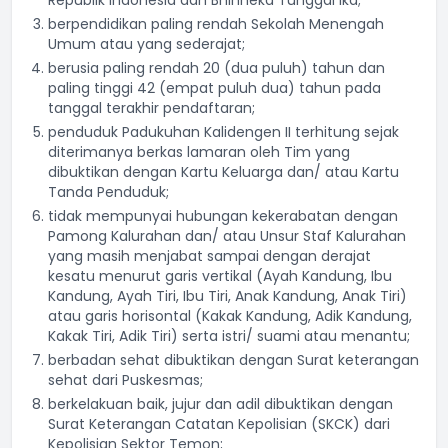
Republik Indonesia dan Bhinneka Tunggal Ika;
berpendidikan paling rendah Sekolah Menengah
Umum atau yang sederajat;
berusia paling rendah 20 (dua puluh) tahun dan
paling tinggi 42 (empat puluh dua) tahun pada
tanggal terakhir pendaftaran;
penduduk Padukuhan Kalidengen II terhitung sejak
diterimanya berkas lamaran oleh Tim yang
dibuktikan dengan Kartu Keluarga dan/ atau Kartu
Tanda Penduduk;
tidak mempunyai hubungan kekerabatan dengan
Pamong Kalurahan dan/ atau Unsur Staf Kalurahan
yang masih menjabat sampai dengan derajat
kesatu menurut garis vertikal (Ayah Kandung, Ibu
Kandung, Ayah Tiri, Ibu Tiri, Anak Kandung, Anak Tiri)
atau garis horisontal (Kakak Kandung, Adik Kandung,
Kakak Tiri, Adik Tiri) serta istri/ suami atau menantu;
berbadan sehat dibuktikan dengan Surat keterangan
sehat dari Puskesmas;
berkelakuan baik, jujur dan adil dibuktikan dengan
Surat Keterangan Catatan Kepolisian (SKCK) dari
Kepolisian Sektor Temon;