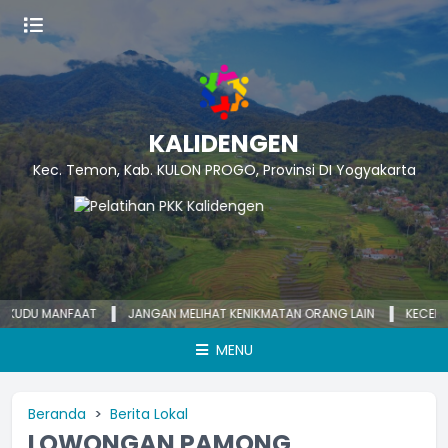
KALIDENGEN
Kec. Temon, Kab. KULON PROGO, Provinsi DI Yogyakarta
DU MANFAAT
JANGAN MELIHAT KENIKMATAN ORANG LAIN
KECEMASAN Y
MENU
Beranda
Berita Lokal
LOWONGAN PAMONG