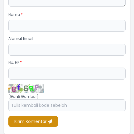
Nama
*
Alamat Email
No. HP
*
[Ganti Gambar]
Kirim Komentar