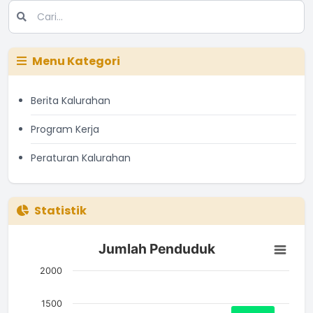
Menu Kategori
Berita Kalurahan
Program Kerja
Peraturan Kalurahan
Statistik
Jumlah Penduduk
Jumlah Penduduk
Bar chart with 3 bars.
The chart has 1 X axis displaying categories.
2000
The chart has 1 Y axis displaying Jumlah. Data ranges from 7
1500