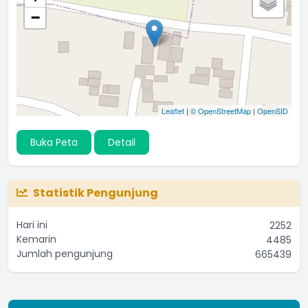
−
Leaflet
|
© OpenStreetMap
|
OpenSID
Buka Peta
Detail
Statistik Pengunjung
Hari ini
2252
Kemarin
4485
Jumlah pengunjung
665439