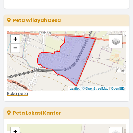
Peta Wilayah Desa
+
−
Leaflet
|
© OpenStreetMap
|
OpenSID
Buka peta
Peta Lokasi Kantor
+