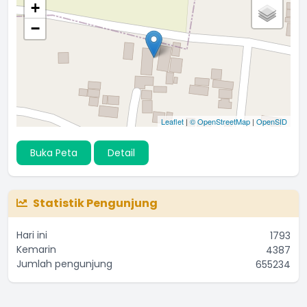
+
−
Leaflet
|
© OpenStreetMap
|
OpenSID
Buka Peta
Detail
Statistik Pengunjung
Hari ini
1793
Kemarin
4387
Jumlah pengunjung
655234