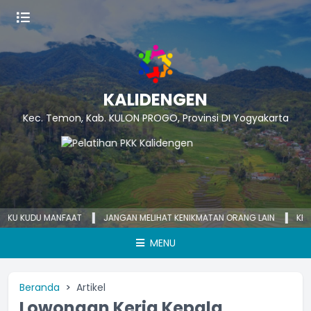
KALIDENGEN
Kec. Temon, Kab. KULON PROGO, Provinsi DI Yogyakarta
 KUDU MANFAAT
JANGAN MELIHAT KENIKMATAN ORANG LAIN
KECEMASA
MENU
Beranda
Artikel
Lowongan Kerja Kepala