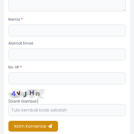
Nama
*
Alamat Email
No. HP
*
[Ganti Gambar]
Kirim Komentar