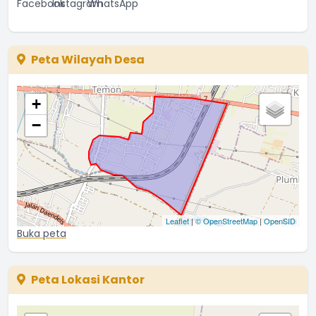
Peta Wilayah Desa
+
−
Leaflet
|
© OpenStreetMap
|
OpenSID
Buka peta
Peta Lokasi Kantor