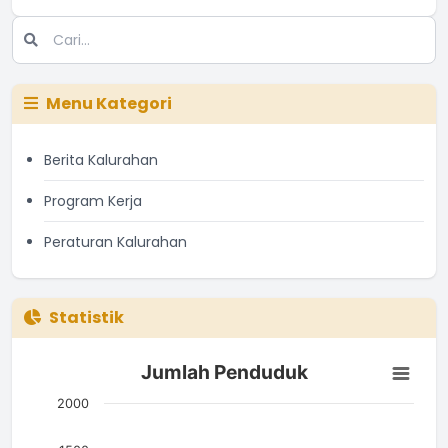
Menu Kategori
Berita Kalurahan
Program Kerja
Peraturan Kalurahan
Statistik
Jumlah Penduduk
Jumlah Penduduk
Bar chart with 3 bars.
The chart has 1 X axis displaying categories.
2000
The chart has 1 Y axis displaying Jumlah. Data ranges from 7