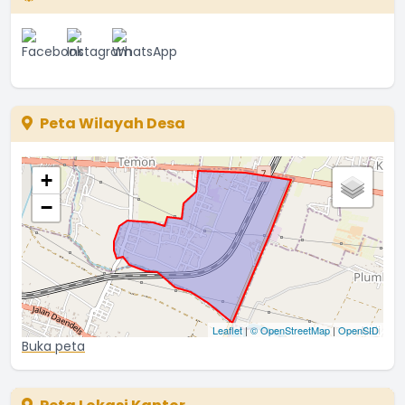
Peta Wilayah Desa
+
−
Leaflet
|
© OpenStreetMap
|
OpenSID
Buka peta