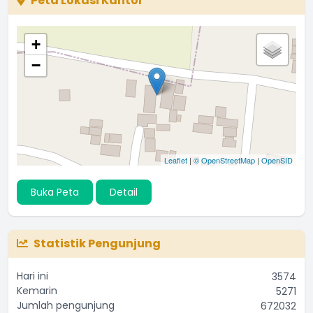
Peta Lokasi Kantor
+
−
Leaflet
|
© OpenStreetMap
|
OpenSID
Buka Peta
Detail
Statistik Pengunjung
Hari ini
3574
Kemarin
5271
Jumlah pengunjung
672032