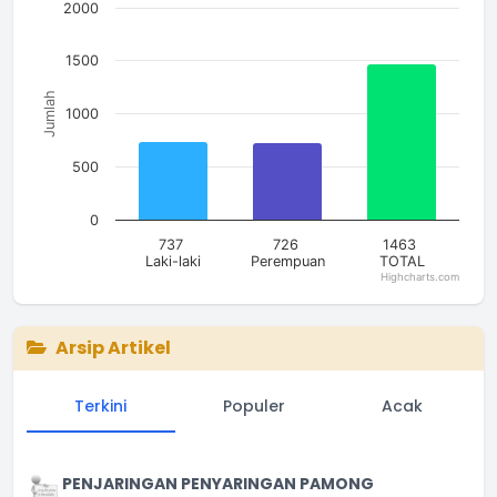
The chart has 1 X axis displaying categories.
2000
The chart has 1 Y axis displaying Jumlah. Data ranges from 7
1500
Jumlah
1000
500
0
737
726
1463
Laki-laki
Perempuan
TOTAL
Highcharts.com
End of interactive chart.
Arsip Artikel
Terkini
Populer
Acak
PENJARINGAN PENYARINGAN PAMONG