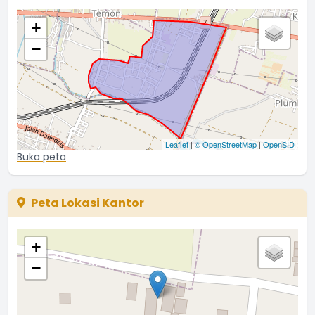
+
−
Leaflet
|
© OpenStreetMap
|
OpenSID
Buka peta
Peta Lokasi Kantor
+
−