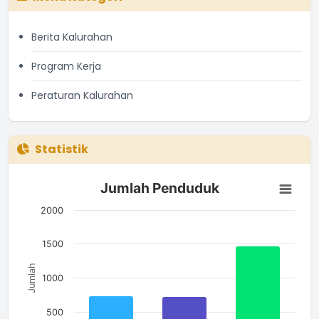
Berita Kalurahan
Program Kerja
Peraturan Kalurahan
Statistik
Jumlah Penduduk
Jumlah Penduduk
Bar chart with 3 bars.
The chart has 1 X axis displaying categories.
2000
The chart has 1 Y axis displaying Jumlah. Data ranges from 7
1500
Jumlah
1000
500