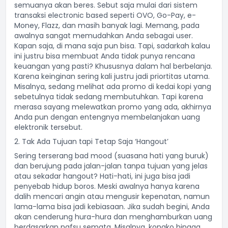
semuanya akan beres. Sebut saja mulai dari sistem
transaksi electronic based seperti OVO, Go-Pay, e-
Money, Flazz, dan masih banyak lagi. Memang, pada
awalnya sangat memudahkan Anda sebagai user.
Kapan saja, di mana saja pun bisa. Tapi, sadarkah kalau
ini justru bisa membuat Anda tidak punya rencana
keuangan yang pasti? Khususnya dalam hal berbelanja.
Karena keinginan sering kali justru jadi priortitas utama.
Misalnya, sedang melihat ada promo di kedai kopi yang
sebetulnya tidak sedang membutuhkan. Tapi karena
merasa sayang melewatkan promo yang ada, akhirnya
Anda pun dengan entengnya membelanjakan uang
elektronik tersebut.
2. Tak Ada Tujuan tapi Tetap Saja ‘Hangout’
Sering terserang bad mood (suasana hati yang buruk)
dan berujung pada jalan-jalan tanpa tujuan yang jelas
atau sekadar hangout? Hati-hati, ini juga bisa jadi
penyebab hidup boros. Meski awalnya hanya karena
dalih mencari angin atau mengusir kepenatan, namun
lama-lama bisa jadi kebiasaan. Jika sudah begini, Anda
akan cenderung hura-hura dan menghamburkan uang
berdasarkan nafsu semata. Misalnya, kongko hingga