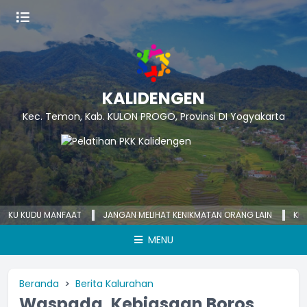
KALIDENGEN
Kec. Temon, Kab. KULON PROGO, Provinsi DI Yogyakarta
KUDU MANFAAT
JANGAN MELIHAT KENIKMATAN ORANG LAIN
KECEMASAN
MENU
Beranda
Berita Kalurahan
Waspada, Kebiasaan Boros