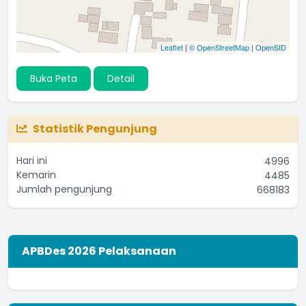
Leaflet
|
© OpenStreetMap
|
OpenSID
Buka Peta
Detail
Statistik Pengunjung
Hari ini
4996
Kemarin
4485
Jumlah pengunjung
668183
APBDes 2026 Pelaksanaan