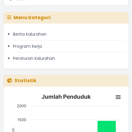
Menu Kategori
Berita Kalurahan
Program Kerja
Peraturan Kalurahan
Statistik
Jumlah Penduduk
Jumlah Penduduk
Bar chart with 3 bars.
The chart has 1 X axis displaying categories.
2000
The chart has 1 Y axis displaying Jumlah. Data ranges from 7
1500