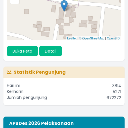
Leaflet
|
© OpenStreetMap
|
OpenSID
Buka Peta
Detail
Statistik Pengunjung
Hari ini
3814
Kemarin
5271
Jumlah pengunjung
672272
APBDes 2026 Pelaksanaan