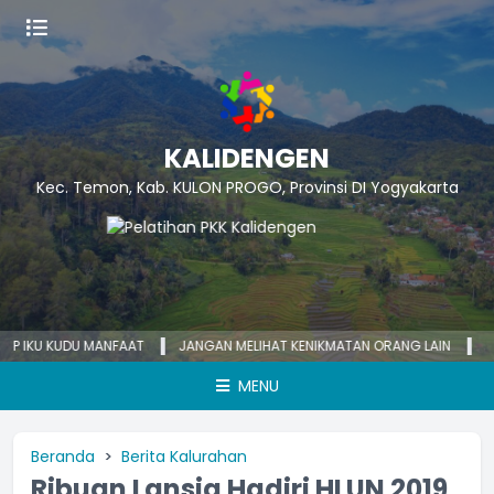
KALIDENGEN
Kec. Temon, Kab. KULON PROGO, Provinsi DI Yogyakarta
KU KUDU MANFAAT
JANGAN MELIHAT KENIKMATAN ORANG LAIN
KECEMA
MENU
Beranda
Berita Kalurahan
Ribuan Lansia Hadiri HLUN 2019