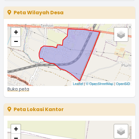
Peta Wilayah Desa
+
−
Leaflet
|
© OpenStreetMap
|
OpenSID
Buka peta
Peta Lokasi Kantor
+
−