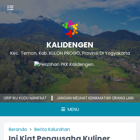
KALIDENGEN
Kec. Temon, Kab. KULON PROGO, Provinsi DI Yogyakarta
P IKU KUDU MANFAAT
JANGAN MELIHAT KENIKMATAN ORANG LAIN
KEC
MENU
Beranda
Berita Kalurahan
Ini Kiat Pengusaha Kuliner