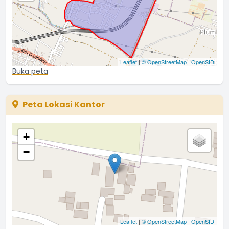
Leaflet
|
© OpenStreetMap
|
OpenSID
Buka peta
Peta Lokasi Kantor
+
−
Leaflet
|
© OpenStreetMap
|
OpenSID