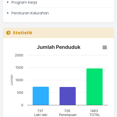
Program Kerja
Peraturan Kalurahan
Statistik
Jumlah Penduduk
Jumlah Penduduk
Bar chart with 3 bars.
The chart has 1 X axis displaying categories.
2000
The chart has 1 Y axis displaying Jumlah. Data ranges from 7
1500
Jumlah
1000
500
0
737
726
1463
Laki-laki
Perempuan
TOTAL