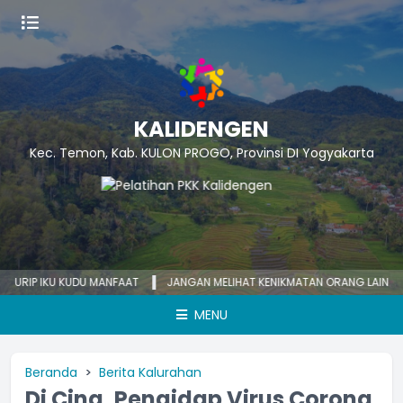
KALIDENGEN
Kec. Temon, Kab. KULON PROGO, Provinsi DI Yogyakarta
IP IKU KUDU MANFAAT
JANGAN MELIHAT KENIKMATAN ORANG LAIN
KE
MENU
Beranda
Berita Kalurahan
Di Cina, Pengidap Virus Corona