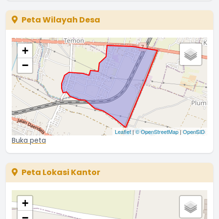
Peta Wilayah Desa
+
−
Leaflet
|
© OpenStreetMap
|
OpenSID
Buka peta
Peta Lokasi Kantor
+
−