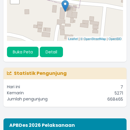
Leaflet
|
© OpenStreetMap
|
OpenSID
Buka Peta
Detail
Statistik Pengunjung
Hari ini
7
Kemarin
5271
Jumlah pengunjung
668465
APBDes 2026 Pelaksanaan