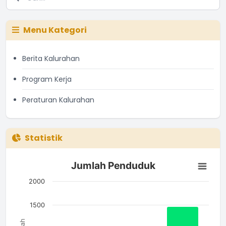
Menu Kategori
Berita Kalurahan
Program Kerja
Peraturan Kalurahan
Statistik
Jumlah Penduduk
Jumlah Penduduk
Bar chart with 3 bars.
The chart has 1 X axis displaying categories.
2000
The chart has 1 Y axis displaying Jumlah. Data ranges from 7
1500