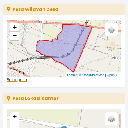
Peta Wilayah Desa
+
−
Leaflet
|
© OpenStreetMap
|
OpenSID
Buka peta
Peta Lokasi Kantor
+
−