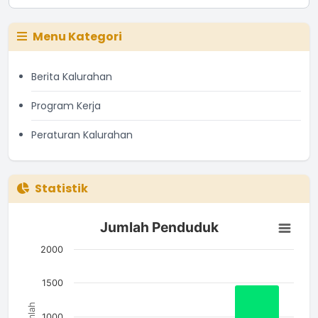
Menu Kategori
Berita Kalurahan
Program Kerja
Peraturan Kalurahan
Statistik
Jumlah Penduduk
Jumlah Penduduk
Bar chart with 3 bars.
The chart has 1 X axis displaying categories.
2000
The chart has 1 Y axis displaying Jumlah. Data ranges from 7
1500
Jumlah
1000