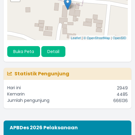
Leaflet
|
© OpenStreetMap
|
OpenSID
Buka Peta
Detail
Statistik Pengunjung
Hari ini
2949
Kemarin
4485
Jumlah pengunjung
666136
APBDes 2026 Pelaksanaan