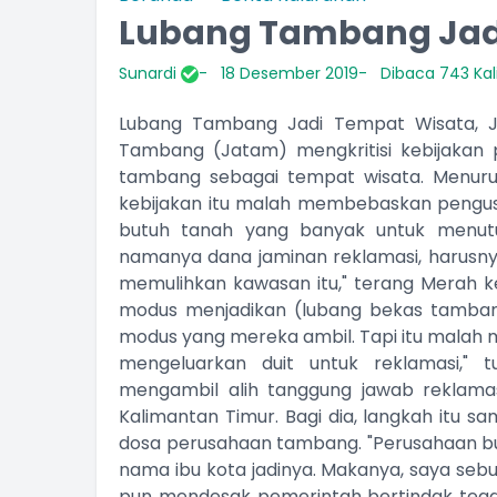
Lubang Tambang Jad
Sunardi
18 Desember 2019
Dibaca 743 Kal
Lubang Tambang Jadi Tempat Wisata, J
Tambang (Jatam) mengkritisi kebijakan 
tambang sebagai tempat wisata. Menuru
kebijakan itu malah membebaskan pengusa
butuh tanah yang banyak untuk menut
namanya dana jaminan reklamasi, harusn
memulihkan kawasan itu," terang Merah ke
modus menjadikan (lubang bekas tamba
modus yang mereka ambil. Tapi itu malah
mengeluarkan duit untuk reklamasi," 
mengambil alih tanggung jawab reklama
Kalimantan Timur. Bagi dia, langkah itu s
dosa perusahaan tambang. "Perusahaan buka
nama ibu kota jadinya. Makanya, saya sebu
pun mendesak pemerintah bertindak teg