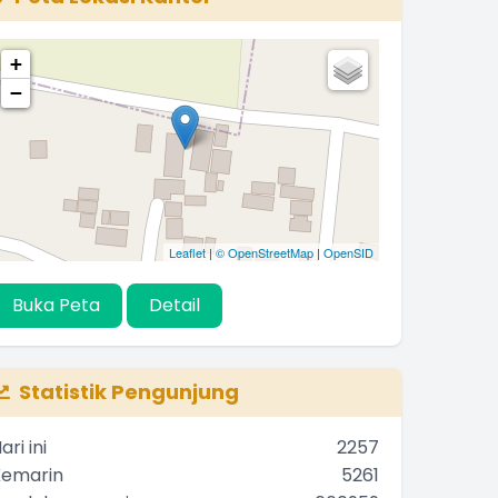
+
−
Leaflet
|
© OpenStreetMap
|
OpenSID
Buka Peta
Detail
Statistik Pengunjung
ari ini
2257
Kemarin
5261