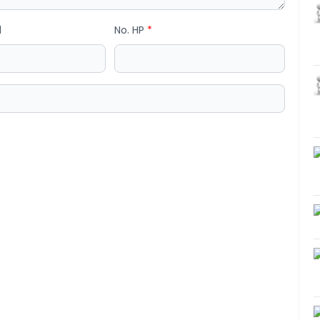
l
No. HP
*