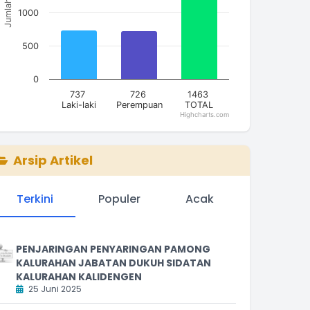
Jumlah
1000
500
0
737
726
1463
Laki-laki
Perempuan
TOTAL
Highcharts.com
nd of interactive chart.
Arsip Artikel
Terkini
Populer
Acak
PENJARINGAN PENYARINGAN PAMONG
KALURAHAN JABATAN DUKUH SIDATAN
KALURAHAN KALIDENGEN
25 Juni 2025