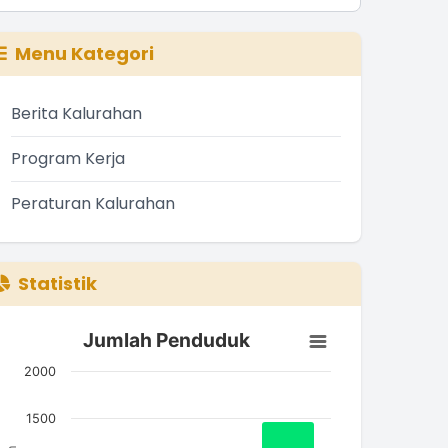
Menu Kategori
Berita Kalurahan
Program Kerja
Peraturan Kalurahan
Statistik
Jumlah Penduduk
Jumlah Penduduk
ar chart with 3 bars.
2000
he chart has 1 X axis displaying categories.
he chart has 1 Y axis displaying Jumlah. Data ranges from
1500