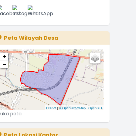
Peta Wilayah Desa
+
−
Leaflet
|
© OpenStreetMap
|
OpenSID
uka peta
Peta Lokasi Kantor