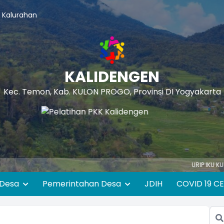
 Kalurahan
KALIDENGEN
Kec. Temon, Kab. KULON PROGO, Provinsi DI Yogyakarta
URIP IKU KUDU MANF
 Desa
Pemerintahan Desa
JDIH
COVID 19 C