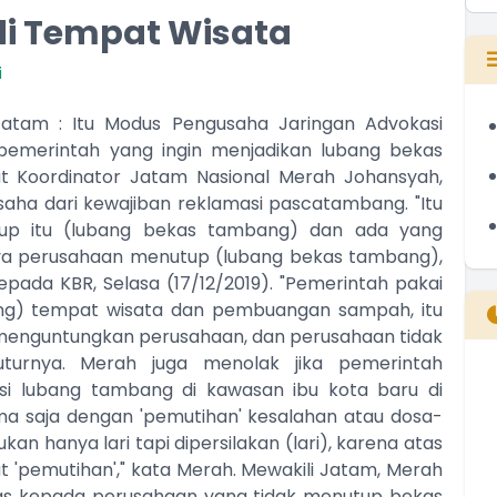
i Tempat Wisata
i
atam : Itu Modus Pengusaha Jaringan Advokasi
pemerintah yang ingin menjadikan lubang bekas
t Koordinator Jatam Nasional Merah Johansyah,
ha dari kewajiban reklamasi pascatambang. "Itu
up itu (lubang bekas tambang) dan ada yang
ya perusahaan menutup (lubang bekas tambang),
pada KBR, Selasa (17/12/2019). "Pemerintah pakai
ng) tempat wisata dan pembuangan sampah, itu
 menguntungkan perusahaan, dan perusahaan tidak
tuturnya. Merah juga menolak jika pemerintah
si lubang tambang di kawasan ibu kota baru di
B
ama saja dengan 'pemutihan' kesalahan atau dosa-
T
n hanya lari tapi dipersilakan (lari), karena atas
T
t 'pemutihan'," kata Merah. Mewakili Jatam, Merah
as kepada perusahaan yang tidak menutup bekas