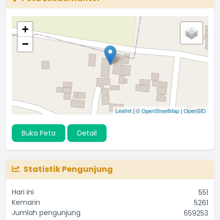
+
−
Leaflet
|
© OpenStreetMap
|
OpenSID
Buka Peta
Detail
Statistik Pengunjung
Hari ini
551
Kemarin
5261
Jumlah pengunjung
659253