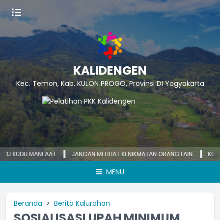
KALIDENGEN
Kec. Temon, Kab. KULON PROGO, Provinsi DI Yogyakarta
KUDU MANFAAT
JANGAN MELIHAT KENIKMATAN ORANG LAIN
KECEMASAN
MENU
Beranda
Berita Kalurahan
SOSIALISASI UPAH MINIMUM