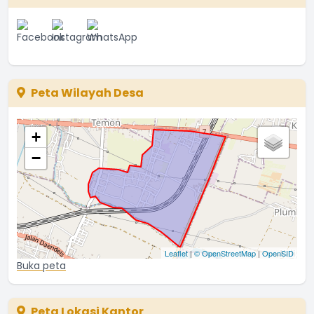
Peta Wilayah Desa
+
−
Leaflet
|
© OpenStreetMap
|
OpenSID
Buka peta
Peta Lokasi Kantor