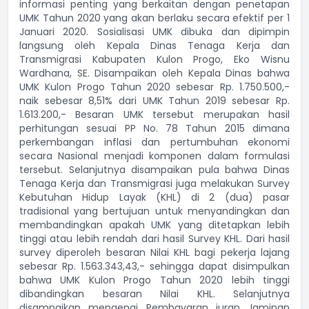
informasi penting yang berkaitan dengan penetapan
UMK Tahun 2020 yang akan berlaku secara efektif per 1
Januari 2020. Sosialisasi UMK dibuka dan dipimpin
langsung oleh Kepala Dinas Tenaga Kerja dan
Transmigrasi Kabupaten Kulon Progo, Eko Wisnu
Wardhana, SE. Disampaikan oleh Kepala Dinas bahwa
UMK Kulon Progo Tahun 2020 sebesar Rp. 1.750.500,-
naik sebesar 8,51% dari UMK Tahun 2019 sebesar Rp.
1.613.200,- Besaran UMK tersebut merupakan hasil
perhitungan sesuai PP No. 78 Tahun 2015 dimana
perkembangan inflasi dan pertumbuhan ekonomi
secara Nasional menjadi komponen dalam formulasi
tersebut. Selanjutnya disampaikan pula bahwa Dinas
Tenaga Kerja dan Transmigrasi juga melakukan Survey
Kebutuhan Hidup Layak (KHL) di 2 (dua) pasar
tradisional yang bertujuan untuk menyandingkan dan
membandingkan apakah UMK yang ditetapkan lebih
tinggi atau lebih rendah dari hasil Survey KHL. Dari hasil
survey diperoleh besaran Nilai KHL bagi pekerja lajang
sebesar Rp. 1.563.343,43,- sehingga dapat disimpulkan
bahwa UMK Kulon Progo Tahun 2020 lebih tinggi
dibandingkan besaran Nilai KHL. Selanjutnya
disampaikan mengenai Pembayaran iuran Jaminan