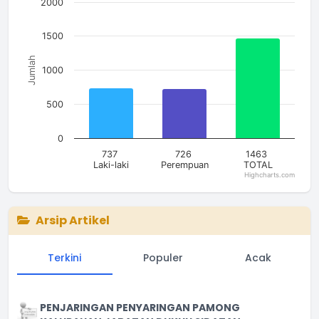
The chart has 1 X axis displaying categories.
2000
The chart has 1 Y axis displaying Jumlah. Data ranges from 7
1500
Jumlah
1000
500
0
737
726
1463
Laki-laki
Perempuan
TOTAL
Highcharts.com
End of interactive chart.
Arsip Artikel
Terkini
Populer
Acak
PENJARINGAN PENYARINGAN PAMONG