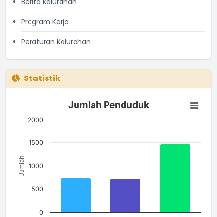
Berita Kalurahan
Program Kerja
Peraturan Kalurahan
Statistik
Jumlah Penduduk
Jumlah Penduduk
Bar chart with 3 bars.
The chart has 1 X axis displaying categories.
2000
The chart has 1 Y axis displaying Jumlah. Data ranges from 7
1500
Jumlah
1000
500
0