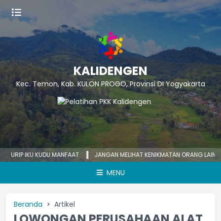
KALIDENGEN
Kec. Temon, Kab. KULON PROGO, Provinsi DI Yogyakarta
URIP IKU KUDU MANFAAT
JANGAN MELIHAT KENIKMATAN ORANG LAIN
MENU
Beranda
Artikel
LOWONGAN PERUSAHAAN ALAT