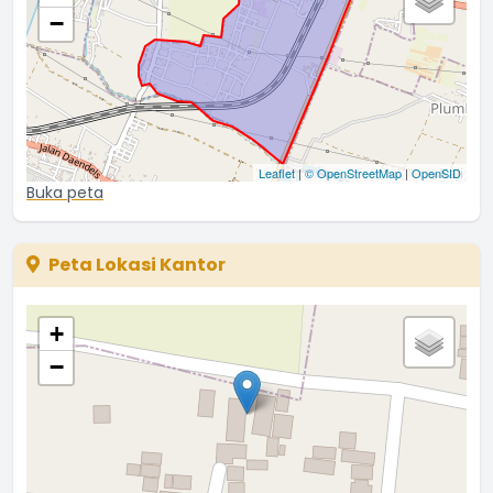
−
Leaflet
|
© OpenStreetMap
|
OpenSID
Buka peta
Peta Lokasi Kantor
+
−