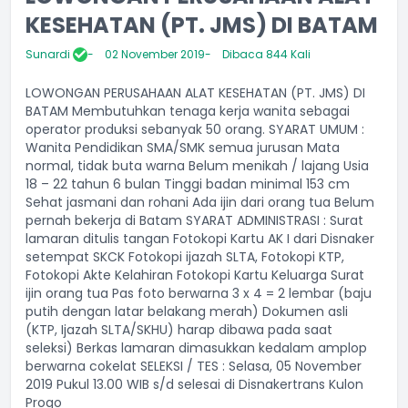
KESEHATAN (PT. JMS) DI BATAM
Sunardi
02 November 2019
Dibaca 844 Kali
LOWONGAN PERUSAHAAN ALAT KESEHATAN (PT. JMS) DI
BATAM Membutuhkan tenaga kerja wanita sebagai
operator produksi sebanyak 50 orang. SYARAT UMUM :
Wanita Pendidikan SMA/SMK semua jurusan Mata
normal, tidak buta warna Belum menikah / lajang Usia
18 – 22 tahun 6 bulan Tinggi badan minimal 153 cm
Sehat jasmani dan rohani Ada ijin dari orang tua Belum
pernah bekerja di Batam SYARAT ADMINISTRASI : Surat
lamaran ditulis tangan Fotokopi Kartu AK I dari Disnaker
setempat SKCK Fotokopi ijazah SLTA, Fotokopi KTP,
Fotokopi Akte Kelahiran Fotokopi Kartu Keluarga Surat
ijin orang tua Pas foto berwarna 3 x 4 = 2 lembar (baju
putih dengan latar belakang merah) Dokumen asli
(KTP, Ijazah SLTA/SKHU) harap dibawa pada saat
seleksi) Berkas lamaran dimasukkan kedalam amplop
berwarna cokelat SELEKSI / TES : Selasa, 05 November
2019 Pukul 13.00 WIB s/d selesai di Disnakertrans Kulon
Progo