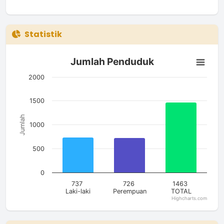
Statistik
Jumlah Penduduk
Jumlah Penduduk
Bar chart with 3 bars.
The chart has 1 X axis displaying categories.
2000
The chart has 1 Y axis displaying Jumlah. Data ranges from 7
1500
Jumlah
1000
500
0
737
726
1463
Laki-laki
Perempuan
TOTAL
Highcharts.com
End of interactive chart.