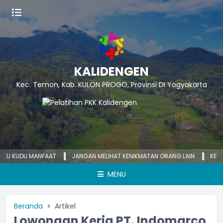
KALIDENGEN
Kec. Temon, Kab. KULON PROGO, Provinsi DI Yogyakarta
KUDU MANFAAT
JANGAN MELIHAT KENIKMATAN ORANG LAIN
KECEMASAN
MENU
Beranda
Artikel
Lowongan Kerja PT. Indomarco