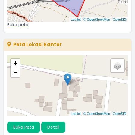
Leaflet
|
© OpenStreetMap
|
OpenSID
Buka peta
Peta Lokasi Kantor
+
−
Leaflet
|
© OpenStreetMap
|
OpenSID
Buka Peta
Detail