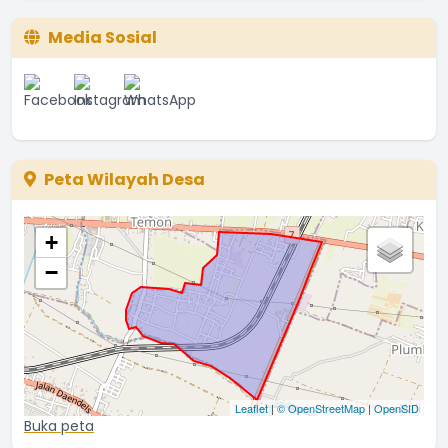
Media Sosial
Peta Wilayah Desa
+
−
Leaflet
|
© OpenStreetMap
|
OpenSID
Buka peta