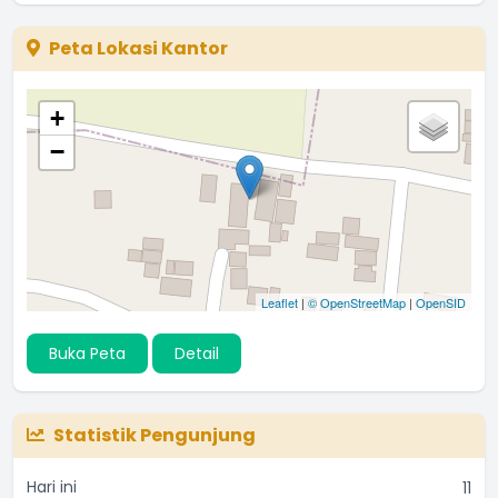
Peta Lokasi Kantor
+
−
Leaflet
|
© OpenStreetMap
|
OpenSID
Buka Peta
Detail
Statistik Pengunjung
Hari ini
11