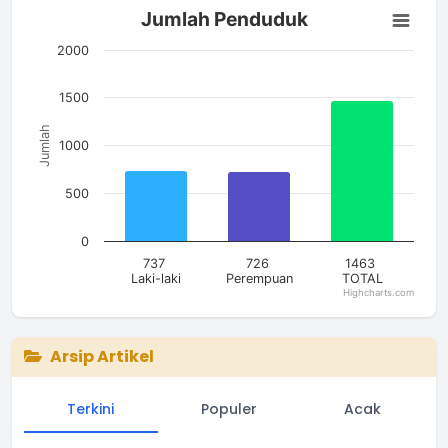
Jumlah Penduduk
Jumlah Penduduk
Bar chart with 3 bars.
The chart has 1 X axis displaying categories.
2000
The chart has 1 Y axis displaying Jumlah. Data ranges from 7
1500
Jumlah
1000
500
0
737
726
1463
Laki-laki
Perempuan
TOTAL
Highcharts.com
End of interactive chart.
Arsip Artikel
Terkini
Populer
Acak