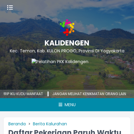
KALIDENGEN
Kec. Temon, Kab. KULON PROGO, Provinsi DI Yogyakarta
 IKU KUDU MANFAAT
JANGAN MELIHAT KENIKMATAN ORANG LAIN
KECE
MENU
Beranda
Berita Kalurahan
Daftar Pekerjaan Paruh Waktu