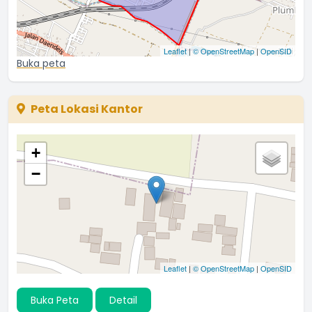
Leaflet
|
© OpenStreetMap
|
OpenSID
Buka peta
Peta Lokasi Kantor
+
−
Leaflet
|
© OpenStreetMap
|
OpenSID
Buka Peta
Detail