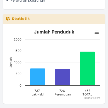
Peraturan Kalurahan
Statistik
Jumlah Penduduk
Jumlah Penduduk
Bar chart with 3 bars.
The chart has 1 X axis displaying categories.
2000
The chart has 1 Y axis displaying Jumlah. Data ranges from 7
1500
Jumlah
1000
500
0
737
726
1463
Laki-laki
Perempuan
TOTAL
Highcharts.com
End of interactive chart.