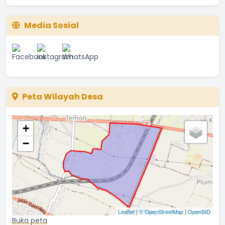
Media Sosial
Peta Wilayah Desa
+
−
Leaflet
|
© OpenStreetMap
|
OpenSID
Buka peta