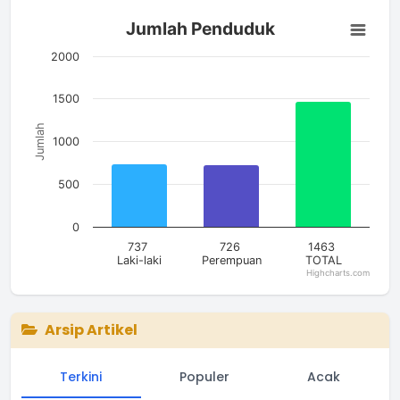
Jumlah Penduduk
Jumlah Penduduk
Bar chart with 3 bars.
The chart has 1 X axis displaying categories.
2000
The chart has 1 Y axis displaying Jumlah. Data ranges from 7
1500
Jumlah
1000
500
0
737
726
1463
Laki-laki
Perempuan
TOTAL
Highcharts.com
End of interactive chart.
Arsip Artikel
Terkini
Populer
Acak