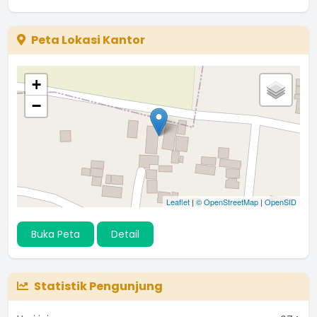
Peta Lokasi Kantor
+
−
Leaflet
|
© OpenStreetMap
|
OpenSID
Buka Peta
Detail
Statistik Pengunjung