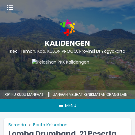
KALIDENGEN
Kec. Temon, Kab. KULON PROGO, Provinsi DI Yogyakarta
 IKU KUDU MANFAAT
JANGAN MELIHAT KENIKMATAN ORANG LAIN
KECE
MENU
Beranda
Berita Kalurahan
Lomba Drumband, 21 Peserta