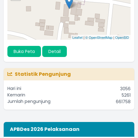
Leaflet
|
© OpenStreetMap
|
OpenSID
Buka Peta
Detail
Statistik Pengunjung
Hari ini
3056
Kemarin
5261
Jumlah pengunjung
661758
APBDes 2026 Pelaksanaan