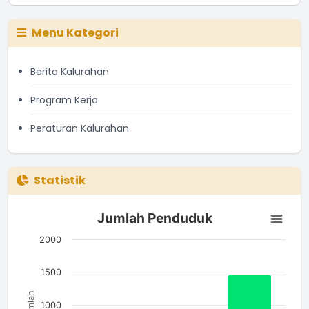
Menu Kategori
Berita Kalurahan
Program Kerja
Peraturan Kalurahan
Statistik
Jumlah Penduduk
Jumlah Penduduk
Bar chart with 3 bars.
The chart has 1 X axis displaying categories.
2000
The chart has 1 Y axis displaying Jumlah. Data ranges from 7
1500
Jumlah
1000