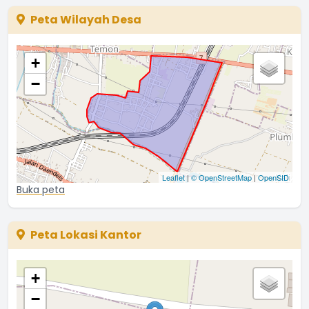
Peta Wilayah Desa
+
−
Leaflet
|
© OpenStreetMap
|
OpenSID
Buka peta
Peta Lokasi Kantor
+
−