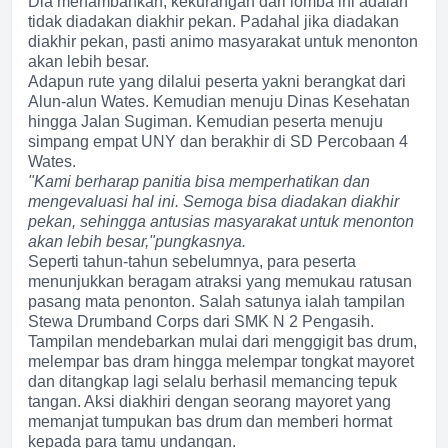
Dia menambahkan, kekurangan dari lomba ini adalah
tidak diadakan diakhir pekan. Padahal jika diadakan
diakhir pekan, pasti animo masyarakat untuk menonton
akan lebih besar.
Adapun rute yang dilalui peserta yakni berangkat dari
Alun-alun Wates. Kemudian menuju Dinas Kesehatan
hingga Jalan Sugiman. Kemudian peserta menuju
simpang empat UNY dan berakhir di SD Percobaan 4
Wates.
"Kami berharap panitia bisa memperhatikan dan
mengevaluasi hal ini. Semoga bisa diadakan diakhir
pekan, sehingga antusias masyarakat untuk menonton
akan lebih besar,"pungkasnya.
Seperti tahun-tahun sebelumnya, para peserta
menunjukkan beragam atraksi yang memukau ratusan
pasang mata penonton. Salah satunya ialah tampilan
Stewa Drumband Corps dari SMK N 2 Pengasih.
Tampilan mendebarkan mulai dari menggigit bas drum,
melempar bas dram hingga melempar tongkat mayoret
dan ditangkap lagi selalu berhasil memancing tepuk
tangan. Aksi diakhiri dengan seorang mayoret yang
memanjat tumpukan bas drum dan memberi hormat
kepada para tamu undangan.