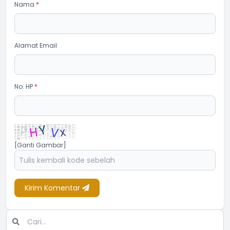
Nama
*
Alamat Email
No. HP
*
[Ganti Gambar]
Kirim Komentar