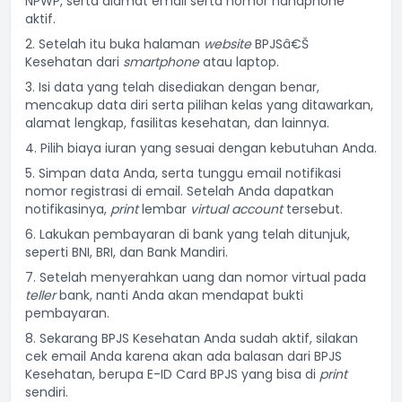
NPWP, serta alamat email serta nomor handphone
aktif.
2. Setelah itu buka halaman
website
BPJSâ€Š
Kesehatan
dari
smartphone
atau laptop.
3. Isi data yang telah disediakan dengan benar,
mencakup data diri serta pilihan kelas yang ditawarkan,
alamat lengkap, fasilitas kesehatan, dan lainnya.
4. Pilih biaya iuran yang sesuai dengan kebutuhan Anda.
5. Simpan data Anda, serta tunggu email notifikasi
nomor registrasi di email. Setelah Anda dapatkan
notifikasinya,
print
lembar
virtual account
tersebut.
6. Lakukan pembayaran di bank yang telah ditunjuk,
seperti BNI, BRI, dan Bank Mandiri.
7. Setelah menyerahkan uang dan nomor virtual pada
teller
bank, nanti Anda akan mendapat bukti
pembayaran.
8. Sekarang BPJS Kesehatan Anda sudah aktif, silakan
cek email Anda karena akan ada balasan dari BPJS
Kesehatan, berupa E-ID Card BPJS yang bisa di
print
sendiri.