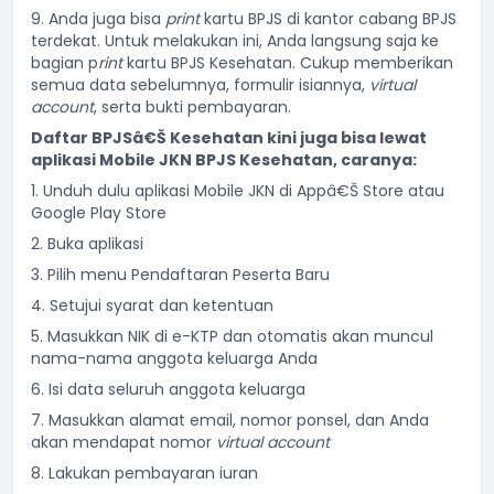
9. Anda juga bisa
print
kartu BPJS di kantor cabang BPJS
terdekat. Untuk melakukan ini, Anda langsung saja ke
bagian p
rint
kartu BPJS Kesehatan. Cukup memberikan
semua data sebelumnya, formulir isiannya,
virtual
account
, serta bukti pembayaran.
Daftar BPJSâ€Š Kesehatan kini juga bisa lewat
aplikasi Mobile JKN BPJS Kesehatan, caranya:
1. Unduh dulu aplikasi Mobile JKN di Appâ€Š Store atau
Google Play Store
2. Buka aplikasi
3. Pilih menu Pendaftaran Peserta Baru
4. Setujui syarat dan ketentuan
5. Masukkan NIK di e-KTP dan otomatis akan muncul
nama-nama anggota keluarga Anda
6. Isi data seluruh anggota keluarga
7. Masukkan alamat email, nomor ponsel, dan Anda
akan mendapat nomor
virtual account
8. Lakukan pembayaran iuran