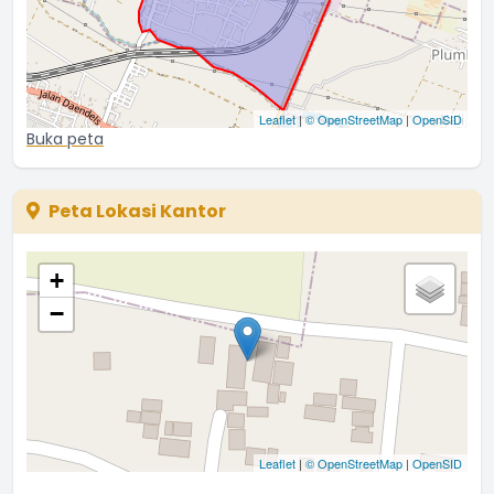
Leaflet
|
© OpenStreetMap
|
OpenSID
Buka peta
Peta Lokasi Kantor
+
−
Leaflet
|
© OpenStreetMap
|
OpenSID