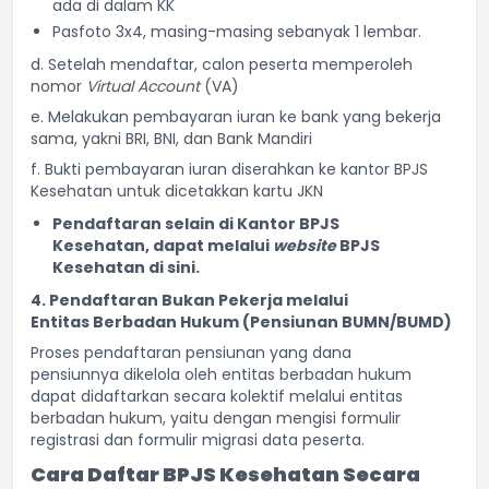
ada di dalam KK
Pasfoto 3x4, masing-masing sebanyak 1 lembar.
d. Setelah mendaftar, calon peserta memperoleh
nomor
Virtual Account
(VA)
e. Melakukan pembayaran iuran ke bank yang bekerja
sama, yakni BRI, BNI, dan Bank Mandiri
f. Bukti pembayaran iuran diserahkan ke kantor BPJS
Kesehatan untuk dicetakkan kartu JKN
Pendaftaran s
elain
di
Kantor BPJS
Kesehatan,
dapat
melalui
w
ebsite
BPJS
Kesehatan
di sini
.
4.
Pendaftaran
Bukan Pekerja m
elalui
Entitas
Berbadan Hukum (Pensiunan BUMN/BUMD)
Proses pendaftaran pensiunan yang dana
pensiunnya dikelola oleh entitas berbadan hukum
dapat didaftarkan secara kolektif melalui entitas
berbadan hukum, yaitu dengan mengisi formulir
registrasi dan formulir migrasi data peserta.
Cara Daftar BPJS Kesehatan Secara