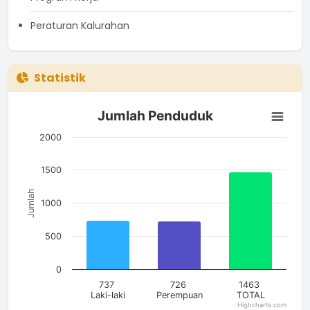
Peraturan Kalurahan
Statistik
Jumlah Penduduk
Jumlah Penduduk
Bar chart with 3 bars.
The chart has 1 X axis displaying categories.
2000
The chart has 1 Y axis displaying Jumlah. Data ranges from 7
1500
Jumlah
1000
500
0
737
726
1463
Laki-laki
Perempuan
TOTAL
Highcharts.com